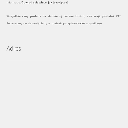
informacje.
Dowiedz się więcej jak je wyłączyć
.
Wszystkie ceny podane na stronie są cenami brutto, zawierają podatek VAT.
Podane ceny nie stanowią oferty w rumieniu przepisów kodeksu cywilnego.
Adres