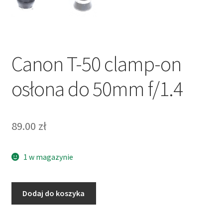
Canon T-50 clamp-on
osłona do 50mm f/1.4
89.00
zł
1 w magazynie
ilość
Dodaj do koszyka
Canon
T-