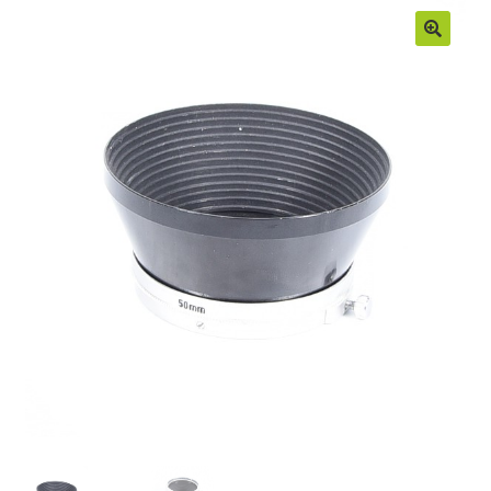
Moje konto
Regulamin
Sample Page
Sklep
Zamówienia