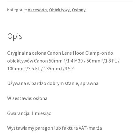
50
clamp-
Kategorie:
Akcesoria
,
Obiektywy
,
Osłony
on
osłona
do
Opis
50mm
f/1.4
Oryginalna osłona Canon Lens Hood Clamp-on do
obiektywów Canon 50mm f/1.4 M39 / 50mm f/1.8 FL /
100mm f/3.5 FL / 135mm f/3.5 ?
Używana w bardzo dobrym stanie, sprawna
W zestawie: osłona
Gwarancja: 1 miesiąc
Wystawiamy paragon lub faktura VAT-marża