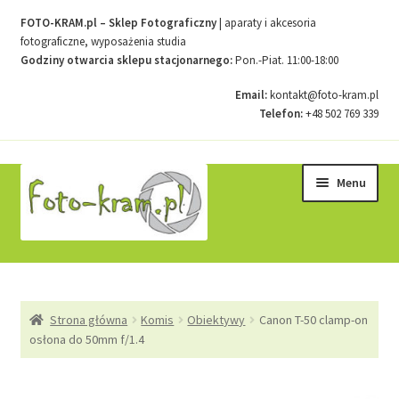
FOTO-KRAM.pl – Sklep Fotograficzny
| aparaty i akcesoria
fotograficzne, wyposażenia studia
Godziny otwarcia sklepu stacjonarnego:
Pon.-Piat. 11:00-18:00
Email:
kontakt@foto-kram.pl
Telefon:
+48 502 769 339
Przejdź
Przejdź
Menu
do
do
nawigacji
treści
Strona główna
Strona główna
Komis
Obiektywy
Canon T-50 clamp-on
Kontakt
osłona do 50mm f/1.4
Koszyk