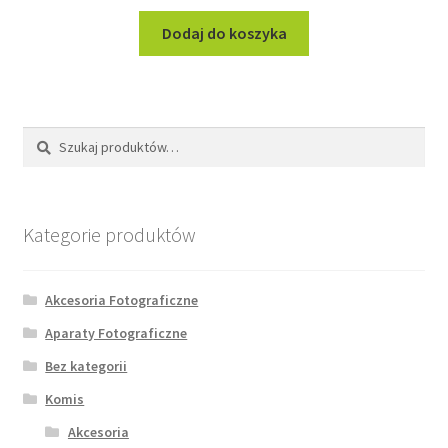
Dodaj do koszyka
Szukaj:
Szukaj
Kategorie produktów
Akcesoria Fotograficzne
Aparaty Fotograficzne
Bez kategorii
Komis
Akcesoria