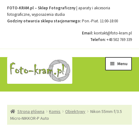
FOTO-KRAM.pl – Sklep Fotograficzny
| aparaty i akcesoria
fotograficzne, wyposażenia studia
Godziny otwarcia sklepu stacjonarnego:
Pon.-Piat. 11:00-18:00
Email:
kontakt@foto-kram.pl
Telefon:
+48 502 769 339
Przejdź
Przejdź
Menu
do
do
nawigacji
treści
Strona główna
Strona główna
Komis
Obiektywy
Nikon 55mm f/3.5
Kontakt
Micro-NIKKOR-P Auto
Koszyk