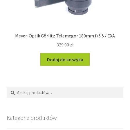
Meyer-Optik Görlitz Telemegor 180mm f/5.5 / EXA
329.00
zł
Dodaj do koszyka
Szukaj:
Szukaj
Kategorie produktów