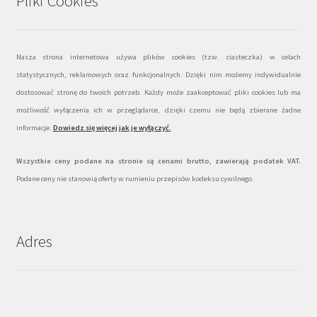
Pliki Cookies
Nasza strona internetowa używa plików cookies (tzw. ciasteczka) w celach
statystycznych, reklamowych oraz funkcjonalnych. Dzięki nim możemy indywidualnie
dostosować stronę do twoich potrzeb. Każdy może zaakceptować pliki cookies lub ma
możliwość wyłączenia ich w przeglądarce, dzięki czemu nie będą zbierane żadne
informacje.
Dowiedz się więcej jak je wyłączyć
.
Wszystkie ceny podane na stronie są cenami brutto, zawierają podatek VAT.
Podane ceny nie stanowią oferty w rumieniu przepisów kodeksu cywilnego.
Adres