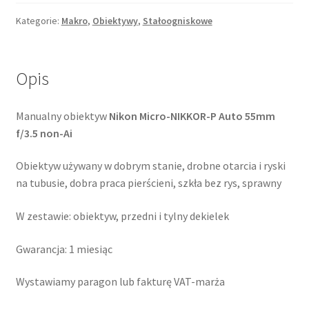
f/3.5
Micro-
Kategorie:
Makro
,
Obiektywy
,
Stałoogniskowe
NIKKOR-
P
Auto
Opis
Manualny obiektyw
Nikon Micro-NIKKOR-P Auto 55mm
f/3.5 non-Ai
Obiektyw używany w dobrym stanie, drobne otarcia i ryski
na tubusie, dobra praca pierścieni, szkła bez rys, sprawny
W zestawie: obiektyw, przedni i tylny dekielek
Gwarancja: 1 miesiąc
Wystawiamy paragon lub fakturę VAT-marża