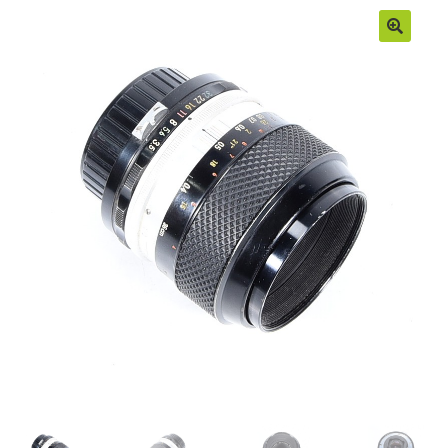
Moje konto
Regulamin
Sample Page
Sklep
Zamówienia