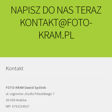
NAPISZ DO NAS TERAZ
KONTAKT@FOTO-
KRAM.PL
Kontakt
FOTO-KRAM Dawid Spólnik
ul. Legionów Józefa Piłsudskiego 7
30-509 Kraków
NIP: 6792154927