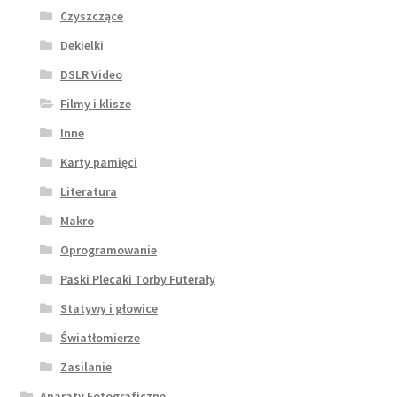
Czyszczące
Dekielki
DSLR Video
Filmy i klisze
Inne
Karty pamięci
Literatura
Makro
Oprogramowanie
Paski Plecaki Torby Futerały
Statywy i głowice
Światłomierze
Zasilanie
Aparaty Fotograficzne