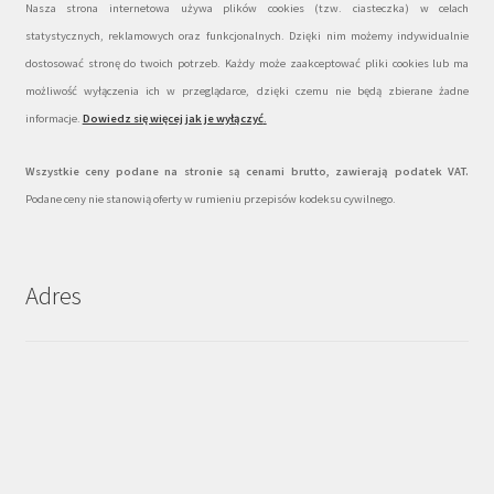
Nasza strona internetowa używa plików cookies (tzw. ciasteczka) w celach
statystycznych, reklamowych oraz funkcjonalnych. Dzięki nim możemy indywidualnie
dostosować stronę do twoich potrzeb. Każdy może zaakceptować pliki cookies lub ma
możliwość wyłączenia ich w przeglądarce, dzięki czemu nie będą zbierane żadne
informacje.
Dowiedz się więcej jak je wyłączyć
.
Wszystkie ceny podane na stronie są cenami brutto, zawierają podatek VAT.
Podane ceny nie stanowią oferty w rumieniu przepisów kodeksu cywilnego.
Adres