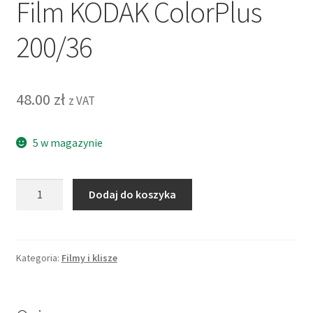
Film KODAK ColorPlus
200/36
48.00
zł
z VAT
5 w magazynie
ilość
Dodaj do koszyka
Film
KODAK
ColorPlus
200/36
Kategoria:
Filmy i klisze