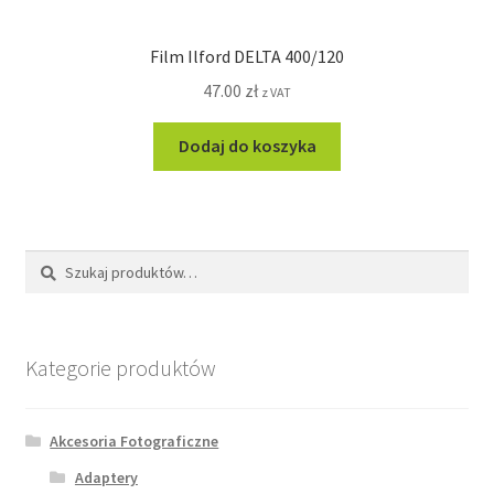
Film Ilford DELTA 400/120
47.00
zł
z VAT
Dodaj do koszyka
Szukaj:
Szukaj
Kategorie produktów
Akcesoria Fotograficzne
Adaptery