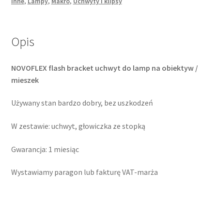
Inne
,
Lampy
,
Makro
,
Uchwyty i klipsy
Opis
NOVOFLEX flash bracket uchwyt do lamp na obiektyw /
mieszek
Używany stan bardzo dobry, bez uszkodzeń
W zestawie: uchwyt, głowiczka ze stopką
Gwarancja: 1 miesiąc
Wystawiamy paragon lub fakturę VAT-marża