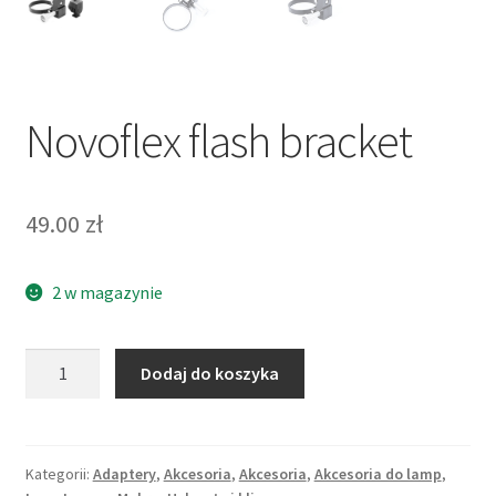
Novoflex flash bracket
49.00
zł
2 w magazynie
ilość
Dodaj do koszyka
Novoflex
flash
bracket
Kategorii:
Adaptery
,
Akcesoria
,
Akcesoria
,
Akcesoria do lamp
,