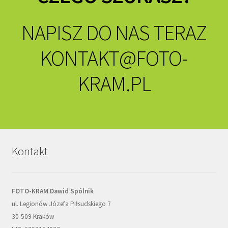
NAPISZ DO NAS TERAZ
KONTAKT@FOTO-
KRAM.PL
Kontakt
FOTO-KRAM Dawid Spólnik
ul. Legionów Józefa Piłsudskiego 7
30-509 Kraków