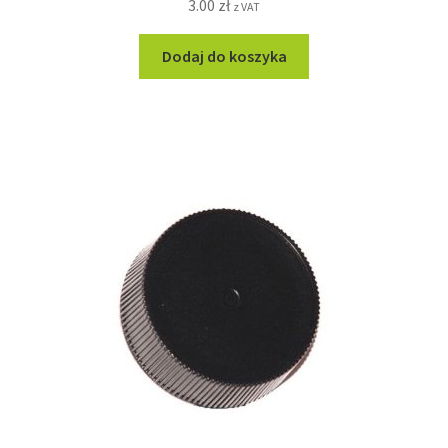
3.00
zł
z VAT
Dodaj do koszyka