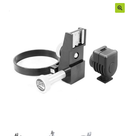
Moje konto
Regulamin
Sample Page
Sklep
Zamówienia