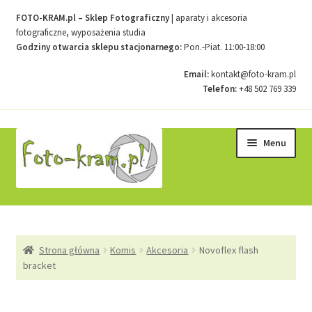
FOTO-KRAM.pl – Sklep Fotograficzny
| aparaty i akcesoria
fotograficzne, wyposażenia studia
Godziny otwarcia sklepu stacjonarnego:
Pon.-Piat. 11:00-18:00
Email:
kontakt@foto-kram.pl
Telefon:
+48 502 769 339
Przejdź
Przejdź
Menu
do
do
nawigacji
treści
Strona główna
Strona główna
Komis
Akcesoria
Novoflex flash
Kontakt
bracket
Koszyk