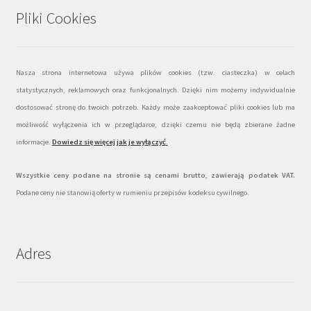
Pliki Cookies
Nasza strona internetowa używa plików cookies (tzw. ciasteczka) w celach
statystycznych, reklamowych oraz funkcjonalnych. Dzięki nim możemy indywidualnie
dostosować stronę do twoich potrzeb. Każdy może zaakceptować pliki cookies lub ma
możliwość wyłączenia ich w przeglądarce, dzięki czemu nie będą zbierane żadne
informacje.
Dowiedz się więcej jak je wyłączyć
.
Wszystkie ceny podane na stronie są cenami brutto, zawierają podatek VAT.
Podane ceny nie stanowią oferty w rumieniu przepisów kodeksu cywilnego.
Adres