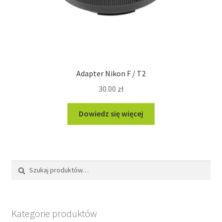
Adapter Nikon F / T2
30.00
zł
Dowiedz się więcej
Szukaj:
Szukaj
Kategorie produktów