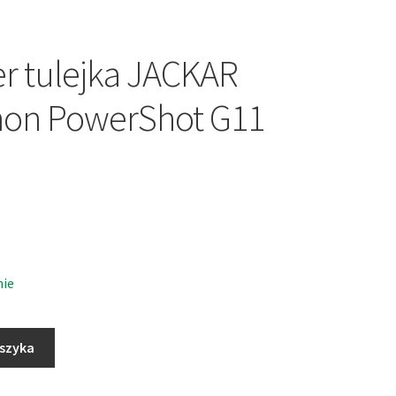
r tulejka JACKAR
non PowerShot G11
nie
oszyka