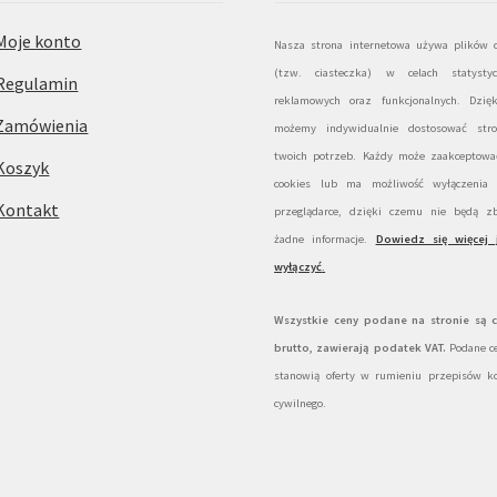
Moje konto
Nasza strona internetowa używa plików c
(tzw. ciasteczka) w celach statystyc
Regulamin
reklamowych oraz funkcjonalnych. Dzię
Zamówienia
możemy indywidualnie dostosować str
twoich potrzeb. Każdy może zaakceptować
Koszyk
cookies lub ma możliwość wyłączenia
Kontakt
przeglądarce, dzięki czemu nie będą zb
żadne informacje.
Dowiedz się więcej 
wyłączyć
.
Wszystkie ceny podane na stronie są 
brutto, zawierają podatek VAT.
Podane ce
stanowią oferty w rumieniu przepisów k
cywilnego.