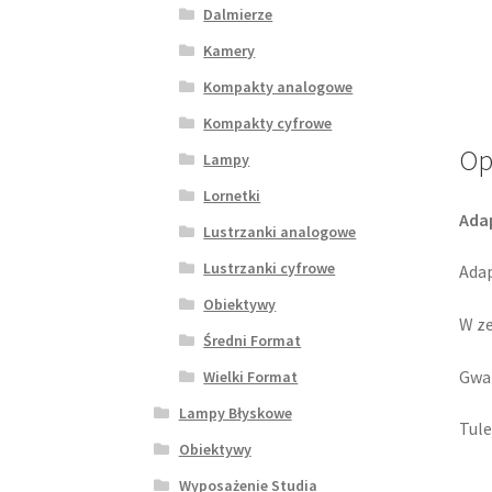
Dalmierze
Kamery
Kompakty analogowe
Kompakty cyfrowe
Op
Lampy
Lornetki
Ada
Lustrzanki analogowe
Lustrzanki cyfrowe
Adap
Obiektywy
W ze
Średni Format
Gwar
Wielki Format
Lampy Błyskowe
Tule
Obiektywy
Wyposażenie Studia