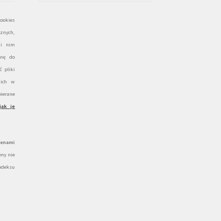
ookies
znych,
ki nim
onę do
 pliki
 ich w
ierane
jak je
cenami
ny nie
odeksu