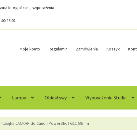
esoria fotograficzne, wyposażenia
1:00-18:00
Moje konto
Regulamin
Zamówienia
Koszyk
Kont
Lampy
Obiektywy
Wyposażenie Studia
egulamin
Sample Page
Sklep
Zamówienia
r tulejka JACKAR do Canon PowerShot G11 58mm