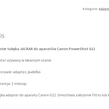
JACKAR
do
Kategorie:
Adapt
Canon
PowerShot
G11
58mm
is
pter tulejka JACKAR do aparatów Canon PowerShot G11
ter używany w idealnym stanie
stawie: adapter, pudełko
ancja: 1 miesiąc
jka adapter do aparatu Canon G11. Umożliwia założenie filtru lu