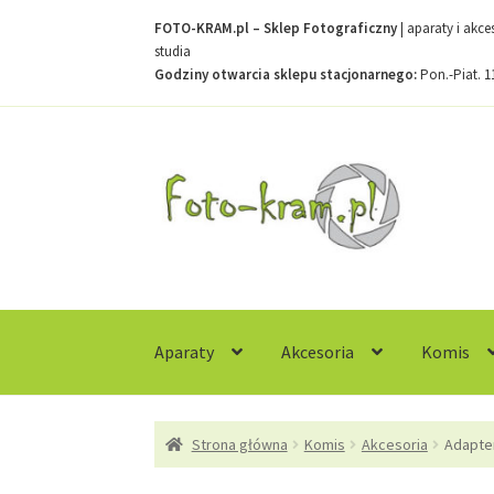
FOTO-KRAM.pl – Sklep Fotograficzny
| aparaty i akc
studia
Godziny otwarcia sklepu stacjonarnego:
Pon.-Piat. 1
Przejdź
Przejdź
do
do
nawigacji
treści
Aparaty
Akcesoria
Komis
Strona główna
Kontakt
Koszyk
Moje konto
R
Strona główna
Komis
Akcesoria
Adapte