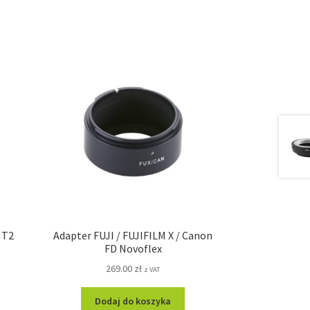
 T2
Adapter FUJI / FUJIFILM X / Canon
FD Novoflex
269.00
zł
z VAT
Dodaj do koszyka