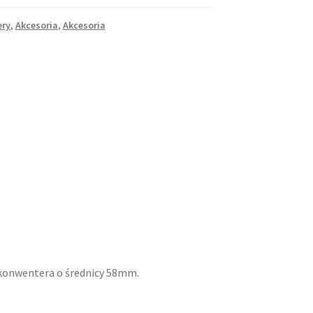
ery
,
Akcesoria
,
Akcesoria
b konwentera o średnicy 58mm.