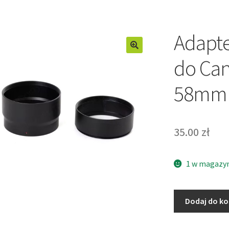
Adapte
do Ca
58mm
35.00
zł
1 w magazy
ilość
Dodaj do k
Adapter
tulejka