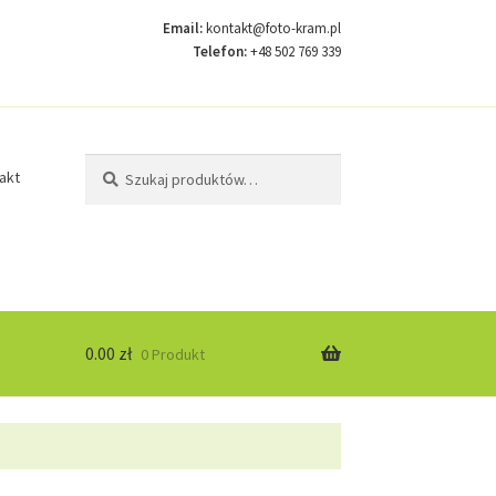
Email:
kontakt@foto-kram.pl
Telefon:
+48 502 769 339
Szukaj:
Szukaj
akt
0.00
zł
0 Produkt