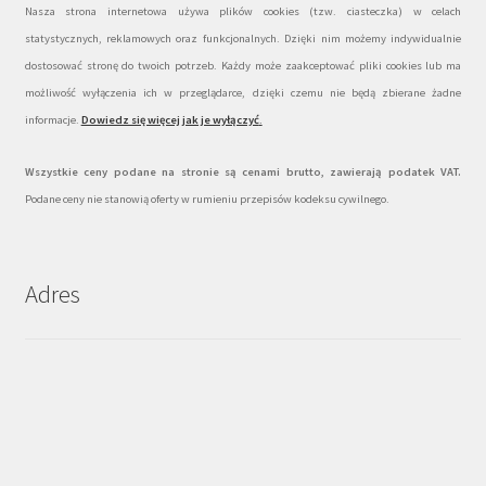
Nasza strona internetowa używa plików cookies (tzw. ciasteczka) w celach
statystycznych, reklamowych oraz funkcjonalnych. Dzięki nim możemy indywidualnie
dostosować stronę do twoich potrzeb. Każdy może zaakceptować pliki cookies lub ma
możliwość wyłączenia ich w przeglądarce, dzięki czemu nie będą zbierane żadne
informacje.
Dowiedz się więcej jak je wyłączyć
.
Wszystkie ceny podane na stronie są cenami brutto, zawierają podatek VAT.
Podane ceny nie stanowią oferty w rumieniu przepisów kodeksu cywilnego.
Adres