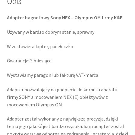
Opis
K&F
Adapter bagnetowy Sony NEX – Olympus OM firmy K&F
Używany w bardzo dobrym stanie, sprawny
W zestawie: adapter, pudełeczko
Gwarancja: 3 miesiące
Wystawiamy paragon lub fakturę VAT-marża
Adapter pozwalający na podpięcie do korpusu aparatu
firmy SONY z mocowaniem NEX (E) obiektywów z
mocowaniem Olympus OM.
Adapter został wykonany z największą precyzją, dzięki
temu jego jakość jest bardzo wysoka. Sam adapter został
pokryty warstwą odporną na zadrapania i przetarcia, dzięki