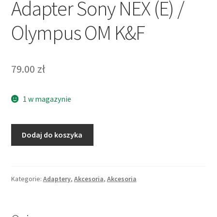
Adapter Sony NEX (E) /
Olympus OM K&F
79.00
zł
1 w magazynie
ilość
Dodaj do koszyka
Adapter
Sony
NEX
(E)
Kategorie:
Adaptery
,
Akcesoria
,
Akcesoria
/
Olympus
OM