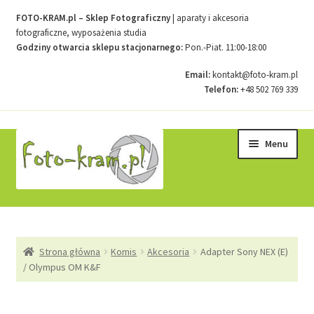
FOTO-KRAM.pl – Sklep Fotograficzny
| aparaty i akcesoria
fotograficzne, wyposażenia studia
Godziny otwarcia sklepu stacjonarnego:
Pon.-Piat. 11:00-18:00
Email:
kontakt@foto-kram.pl
Telefon:
+48 502 769 339
Przejdź
Przejdź
Menu
do
do
nawigacji
treści
Strona główna
Strona główna
Komis
Akcesoria
Adapter Sony NEX (E)
Kontakt
/ Olympus OM K&F
Koszyk