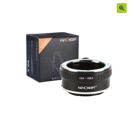
Moje konto
Regulamin
Sample Page
Sklep
Zamówienia