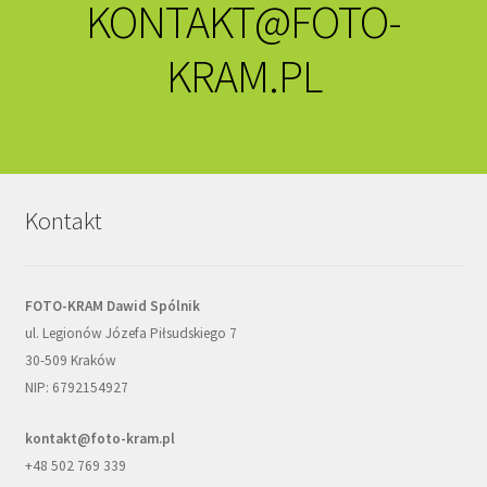
KONTAKT@FOTO-
KRAM.PL
Kontakt
FOTO-KRAM Dawid Spólnik
ul. Legionów Józefa Piłsudskiego 7
30-509 Kraków
NIP: 6792154927
kontakt@foto-kram.pl
+48 502 769 339