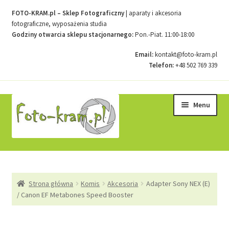
FOTO-KRAM.pl – Sklep Fotograficzny
| aparaty i akcesoria
fotograficzne, wyposażenia studia
Godziny otwarcia sklepu stacjonarnego:
Pon.-Piat. 11:00-18:00
Email:
kontakt@foto-kram.pl
Telefon:
+48 502 769 339
Przejdź
Przejdź
Menu
do
do
nawigacji
treści
Strona główna
Strona główna
Komis
Akcesoria
Adapter Sony NEX (E)
Kontakt
/ Canon EF Metabones Speed Booster
Koszyk