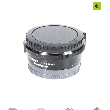
Moje konto
Regulamin
Sample Page
Sklep
Zamówienia