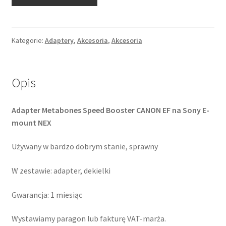
Adapter
Sony
NEX
(E)
Kategorie:
Adaptery
,
Akcesoria
,
Akcesoria
/
Canon
EF
Opis
Metabones
Speed
Adapter Metabones Speed Booster CANON EF na Sony E-
Booster
mount NEX
Używany w bardzo dobrym stanie, sprawny
W zestawie: adapter, dekielki
Gwarancja: 1 miesiąc
Wystawiamy paragon lub fakturę VAT-marża.