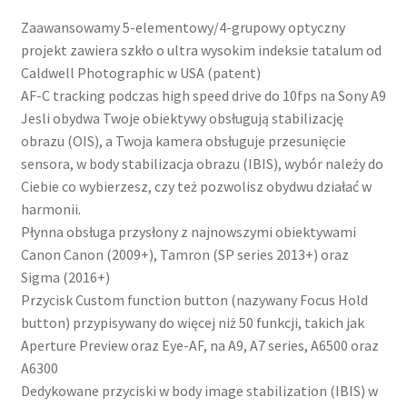
Zaawansowamy 5-elementowy/4-grupowy optyczny
projekt zawiera szkło o ultra wysokim indeksie tatalum od
Caldwell Photographic w USA (patent)
AF-C tracking podczas high speed drive do 10fps na Sony A9
Jesli obydwa Twoje obiektywy obsługują stabilizację
obrazu (OIS), a Twoja kamera obsługuje przesunięcie
sensora, w body stabilizacja obrazu (IBIS), wybór należy do
Ciebie co wybierzesz, czy też pozwolisz obydwu działać w
harmonii.
Płynna obsługa przysłony z najnowszymi obiektywami
Canon Canon (2009+), Tamron (SP series 2013+) oraz
Sigma (2016+)
Przycisk Custom function button (nazywany Focus Hold
button) przypisywany do więcej niż 50 funkcji, takich jak
Aperture Preview oraz Eye-AF, na A9, A7 series, A6500 oraz
A6300
Dedykowane przyciski w body image stabilization (IBIS) w