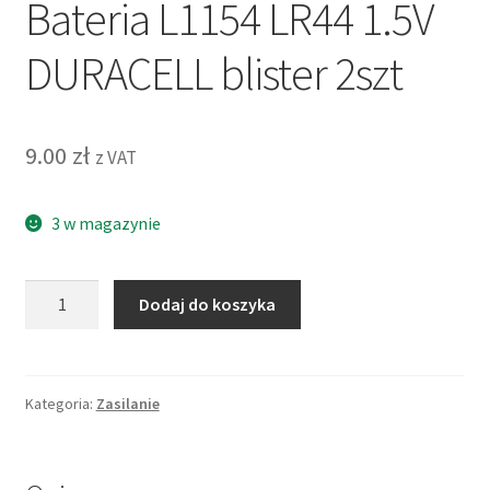
Bateria L1154 LR44 1.5V
DURACELL blister 2szt
9.00
zł
z VAT
3 w magazynie
ilość
Dodaj do koszyka
Bateria
L1154
LR44
1.5V
Kategoria:
Zasilanie
DURACELL
blister
2szt