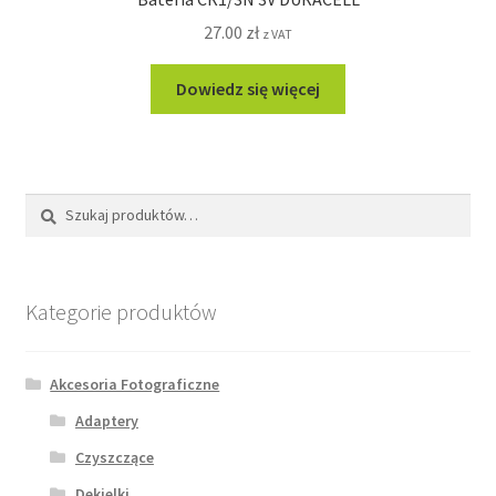
27.00
zł
z VAT
Dowiedz się więcej
Szukaj:
Szukaj
Kategorie produktów
Akcesoria Fotograficzne
Adaptery
Czyszczące
Dekielki