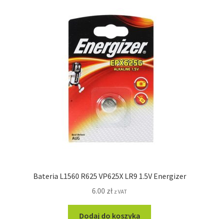
Bateria L1560 R625 VP625X LR9 1.5V Energizer
6.00
zł
z VAT
Dodaj do koszyka