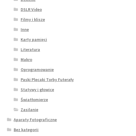
DSLR Video
Filmy i klisze
Inne
Karty pamięci
Literatura
Makro
Oprogramowanie
Paski Plecaki Torby Futerały
Statywy i głowice
Światłomierze
Zasilanie
Aparaty Fotograficzne
Bez kategorii