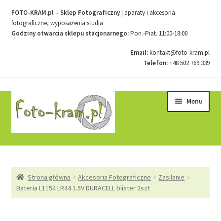
FOTO-KRAM.pl – Sklep Fotograficzny
| aparaty i akcesoria
fotograficzne, wyposażenia studia
Godziny otwarcia sklepu stacjonarnego:
Pon.-Piat. 11:00-18:00
Email:
kontakt@foto-kram.pl
Telefon:
+48 502 769 339
Przejdź
Przejdź
Menu
do
do
nawigacji
treści
Strona główna
Strona główna
Akcesoria Fotograficzne
Zasilanie
Kontakt
Bateria L1154 LR44 1.5V DURACELL blister 2szt
Koszyk