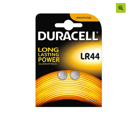
Moje konto
Regulamin
Sample Page
Sklep
Zamówienia