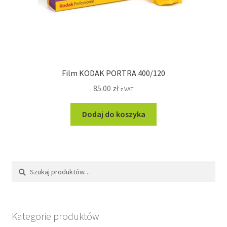
Film KODAK PORTRA 400/120
85.00
zł
z VAT
Dodaj do koszyka
Szukaj:
Szukaj
Kategorie produktów