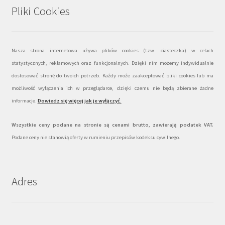
Pliki Cookies
Nasza strona internetowa używa plików cookies (tzw. ciasteczka) w celach
statystycznych, reklamowych oraz funkcjonalnych. Dzięki nim możemy indywidualnie
dostosować stronę do twoich potrzeb. Każdy może zaakceptować pliki cookies lub ma
możliwość wyłączenia ich w przeglądarce, dzięki czemu nie będą zbierane żadne
informacje.
Dowiedz się więcej jak je wyłączyć
.
Wszystkie ceny podane na stronie są cenami brutto, zawierają podatek VAT.
Podane ceny nie stanowią oferty w rumieniu przepisów kodeksu cywilnego.
Adres