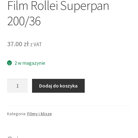
Film Rollei Superpan
200/36
37.00
zł
z VAT
2 w magazynie
ilość
Dodaj do koszyka
Film
Rollei
Superpan
200/36
Kategoria:
Filmy i klisze