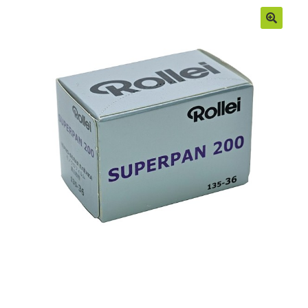
Moje konto
Regulamin
Sample Page
Sklep
Zamówienia