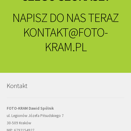
NAPISZ DO NAS TERAZ
KONTAKT@FOTO-
KRAM.PL
Kontakt
FOTO-KRAM Dawid Spólnik
ul. Legionów Józefa Piłsudskiego 7
30-509 Kraków
NIP: 6792154927