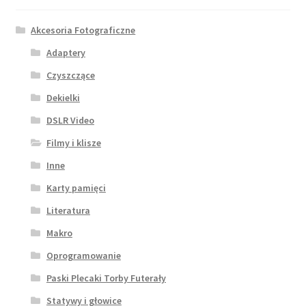
Akcesoria Fotograficzne
Adaptery
Czyszczące
Dekielki
DSLR Video
Filmy i klisze
Inne
Karty pamięci
Literatura
Makro
Oprogramowanie
Paski Plecaki Torby Futerały
Statywy i głowice