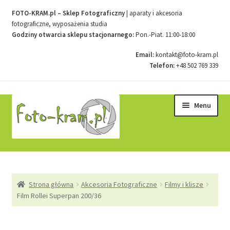
FOTO-KRAM.pl – Sklep Fotograficzny
| aparaty i akcesoria
fotograficzne, wyposażenia studia
Godziny otwarcia sklepu stacjonarnego:
Pon.-Piat. 11:00-18:00
Email:
kontakt@foto-kram.pl
Telefon:
+48 502 769 339
Przejdź
Przejdź
Menu
do
do
nawigacji
treści
Strona główna
Strona główna
Akcesoria Fotograficzne
Filmy i klisze
Kontakt
Film Rollei Superpan 200/36
Koszyk